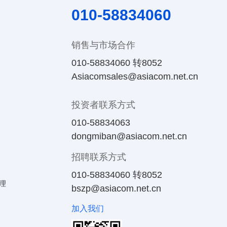
010-58834060
销售与市场合作
010-58834060 转8052
Asiacomsales@asiacom.net.cn
投资者联系方式
010-58834063
dongmiban@asiacom.net.cn
招聘联系方式
010-58834060 转8052
理
bszp@asiacom.net.cn
加入我们