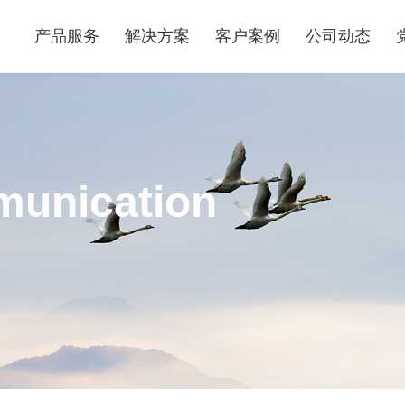
产品服务
解决方案
客户案例
公司动态
算力基础设施服务
行业解决方案
产品运维交付服务
互联网行业解决方案
数据中心综合服务
医疗行业解决方案
munication
集成交付服务
能源行业解决方案
电商行业解决方案