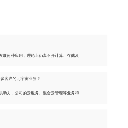
发展何种应用，理论上仍离不开计算、存储及
众多客户的元宇宙业务？
供助力，公司的云服务、混合云管理等业务和