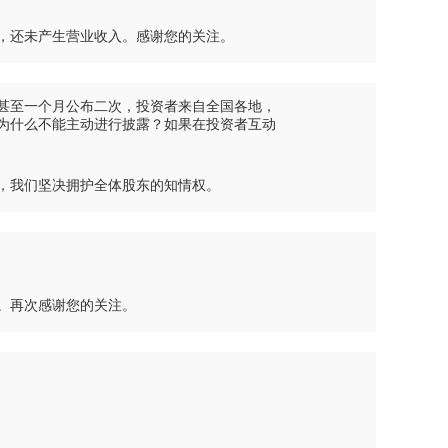
，还未产生营业收入。感谢您的关注。
甚至一个月公布二次，投资者来自全国各地，
为什么不能主动进行披露？如果在投资者互动
，我们坚决拥护全体股东的知情权。
。再次感谢您的关注。