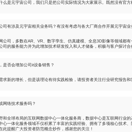
什么是元宇宙公司，我们只是把公司实际情况为大家展示。既然没有官方
公司有涉及元宇宙相关业务吗？有没有考虑与各大厂商合作开展元宇宙业
公司，多数在AR、VR、数字孪生、仿真建模、全息3D影像等领域都有
公司的服务能力并为此增加技术研发投入和人才储备，积极与客户探讨合
是否会增加公司it设备销售？
需求新的增长，但是该理论有待实践检验，请投资者关注行业研究报告和
或网络技术服务吗？
野和全球布局的互联网数据中心一体化服务商，数据中心是互联网行业的
中心一体化服务领域不仅积累了丰富的实践经验、拥有了多项核心技术、
在此提醒广大投资者防范概念炒作，感谢您的关注！