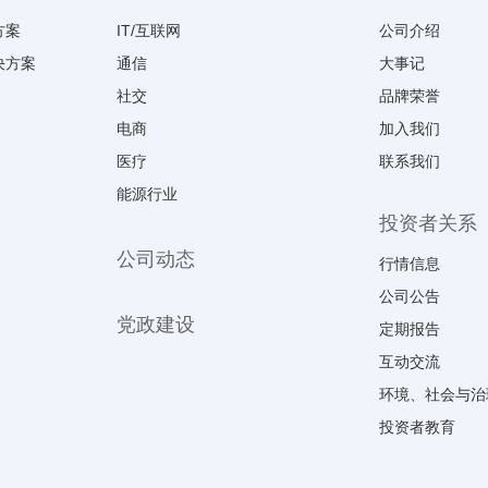
方案
IT/互联网
公司介绍
决方案
通信
大事记
社交
品牌荣誉
电商
加入我们
医疗
联系我们
能源行业
投资者关系
公司动态
行情信息
公司公告
党政建设
定期报告
互动交流
环境、社会与治
投资者教育