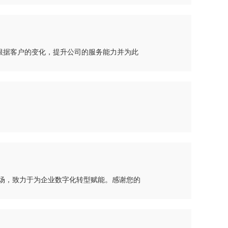
根据客户的变化，提升公司的服务能力并为此
场，致力于为企业数字化转型赋能。感谢您的