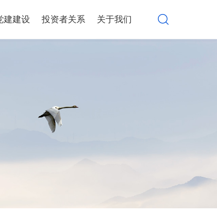
党建建设
投资者关系
关于我们
算力设备集成销售
产品解决方案
行情信息
公司介绍
公司公告
大事记
系统集成服务
AWS解决方案
定期报告
品牌荣誉
互动交流
联系我们
环境、社会与治理
投资者教育