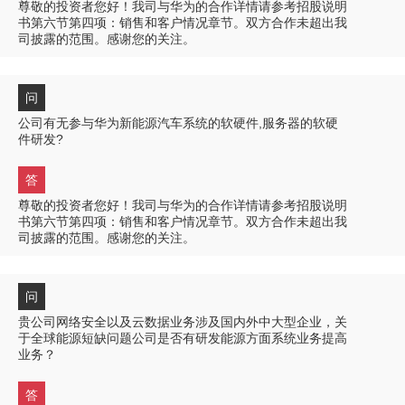
尊敬的投资者您好！我司与华为的合作详情请参考招股说明
书第六节第四项：销售和客户情况章节。双方合作未超出我
司披露的范围。感谢您的关注。
问
公司有无参与华为新能源汽车系统的软硬件,服务器的软硬
件研发?
答
尊敬的投资者您好！我司与华为的合作详情请参考招股说明
书第六节第四项：销售和客户情况章节。双方合作未超出我
司披露的范围。感谢您的关注。
问
贵公司网络安全以及云数据业务涉及国内外中大型企业，关
于全球能源短缺问题公司是否有研发能源方面系统业务提高
业务？
答