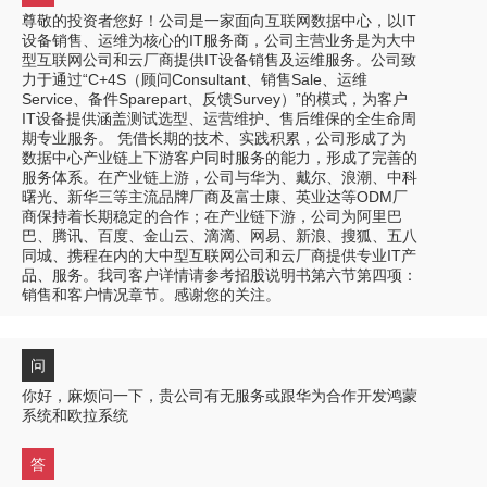
尊敬的投资者您好！公司是一家面向互联网数据中心，以IT
设备销售、运维为核心的IT服务商，公司主营业务是为大中
型互联网公司和云厂商提供IT设备销售及运维服务。公司致
力于通过“C+4S（顾问Consultant、销售Sale、运维
Service、备件Sparepart、反馈Survey）”的模式，为客户
IT设备提供涵盖测试选型、运营维护、售后维保的全生命周
期专业服务。 凭借长期的技术、实践积累，公司形成了为
数据中心产业链上下游客户同时服务的能力，形成了完善的
服务体系。在产业链上游，公司与华为、戴尔、浪潮、中科
曙光、新华三等主流品牌厂商及富士康、英业达等ODM厂
商保持着长期稳定的合作；在产业链下游，公司为阿里巴
巴、腾讯、百度、金山云、滴滴、网易、新浪、搜狐、五八
同城、携程在内的大中型互联网公司和云厂商提供专业IT产
品、服务。我司客户详情请参考招股说明书第六节第四项：
销售和客户情况章节。感谢您的关注。
问
你好，麻烦问一下，贵公司有无服务或跟华为合作开发鸿蒙
系统和欧拉系统
答